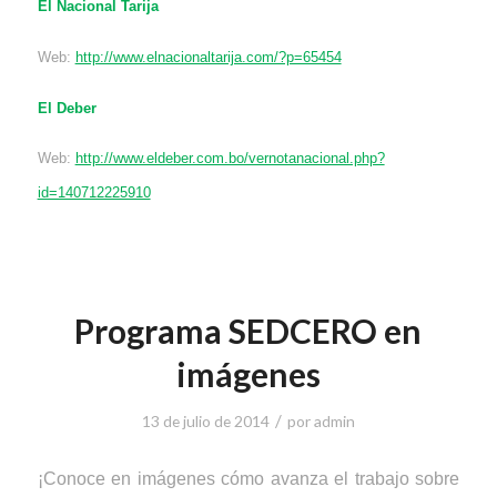
El Nacional Tarija
Web:
http://www.elnacionaltarija.com/?p=65454
El Deber
Web:
http://www.eldeber.com.bo/vernotanacional.php?
id=140712225910
Programa SEDCERO en
imágenes
/
13 de julio de 2014
por
admin
¡Conoce en imágenes cómo avanza el trabajo sobre