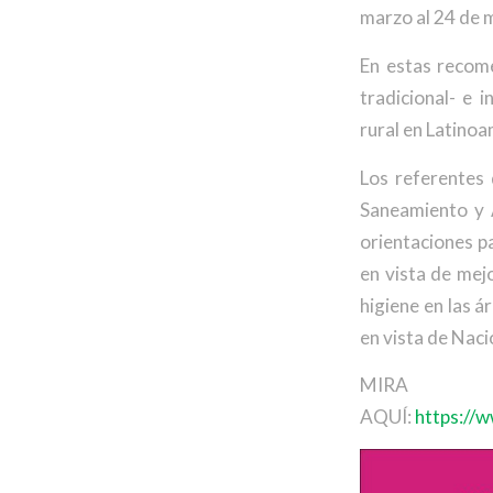
marzo al 24 de 
En estas recome
tradicional- e 
rural en Latinoa
Los referentes 
Saneamiento y 
orientaciones pa
en vista de mejo
higiene en las á
en vista de Nac
MIRA 
AQUÍ:
https://