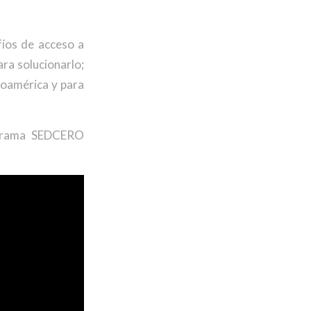
fíos de acceso a
ra solucionarlo;
noamérica y para
rograma SEDCERO