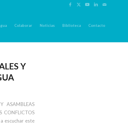
Agua
Colaborar
Noticias
Biblioteca
Contacto
ALES Y
GUA
S Y ASAMBLEAS
OS CONFLICTOS
a escuchar este