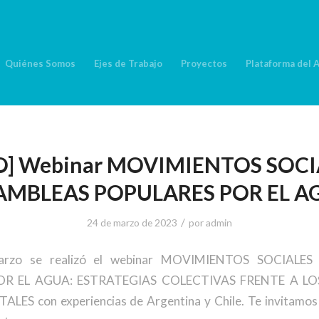
Quiénes Somos
Ejes de Trabajo
Proyectos
Plataforma del 
O] Webinar MOVIMIENTOS SOCI
AMBLEAS POPULARES POR EL A
/
24 de marzo de 2023
por
admin
arzo se realizó el webinar MOVIMIENTOS SOCIALE
R EL AGUA: ESTRATEGIAS COLECTIVAS FRENTE A L
ES con experiencias de Argentina y Chile. Te invitamos 