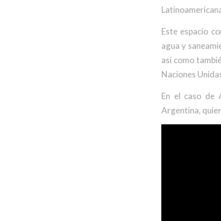
Latinoamerica
Este espacio co
agua y saneamie
así como tambié
Naciones Unidas
En el caso de 
Argentina, quie