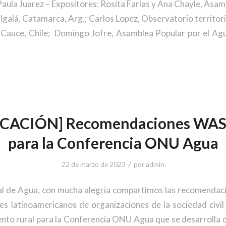
aula Juarez – Expositores: Rosita Farias y Ana Chayle, Asam
galá, Catamarca, Arg.; Carlos Lopez, Observatorio territori
 Cauce, Chile; Domingo Jofre, Asamblea Popular por el Agu
ICACIÓN] Recomendaciones WASH
para la Conferencia ONU Agua
/
22 de marzo de 2023
por
admin
al de Agua, con mucha alegría compartimos las recomenda
es latinoamericanos de organizaciones de la sociedad civil
nto rural para la Conferencia ONU Agua que se desarrolla 