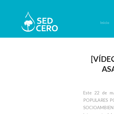
Inicio
[VÍDE
AS
Este 22 de m
POPULARES PO
SOCIOAMBIENTAL