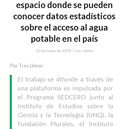
espacio donde se pueden
conocer datos estadísticos
sobre el acceso al agua
potable en el país
/
10 de mayo de 2018
por
admin
Por Tres Líneas
El trabajo se difunde a través de
una plataforma es impulsada por
el Programa SEDCERO junto al
Instituto de Estudios sobre la
Ciencia y la Tecnología (UNQ), la
Fundación Plurales, el Instituto