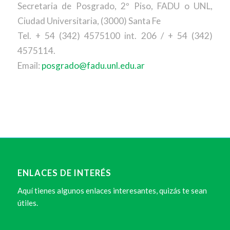
Secretaria de Posgrado, 2º Piso, FADU o UNL,
Ciudad Universitaria, (3000) Santa Fe
Tel. + 54 (342) 4575100 int. 206 / + 54 (342)
4575114.
Email:
posgrado@fadu.unl.edu.ar
ENLACES DE INTERÉS
Aquí tienes algunos enlaces interesantes, quizás te sean
útiles.