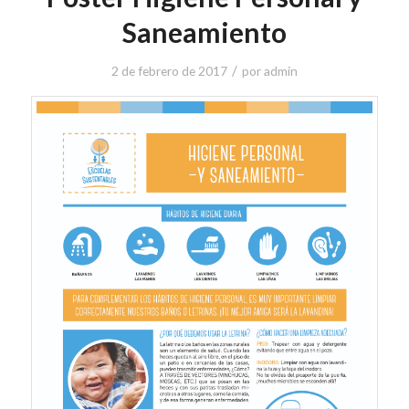
Saneamiento
/
2 de febrero de 2017
por
admin