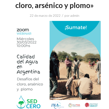
cloro, arsénico y plomo»
/
22 de marzo de 2022
por
admin