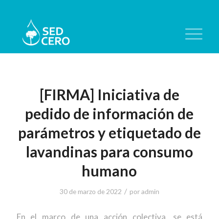
[FIRMA] Iniciativa de
pedido de información de
parámetros y etiquetado de
lavandinas para consumo
humano
/
30 de marzo de 2022
por
admin
En el marco de una acción colectiva, se está