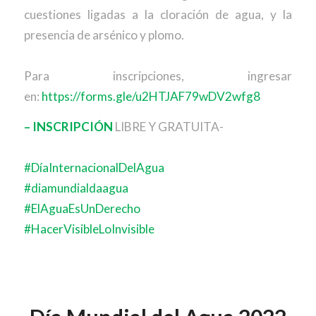
cuestiones ligadas a la cloración de agua, y la
presencia de arsénico y plomo.
Para inscripciones, ingresar
en:
https://forms.gle/u2HTJAF79wDV2wfg8
– INSCRIPCIÓN
LIBRE Y GRATUITA-
#DíaInternacionalDelAgua
#diamundialdaagua
#ElAguaEsUnDerecho
#HacerVisibleLoInvisible