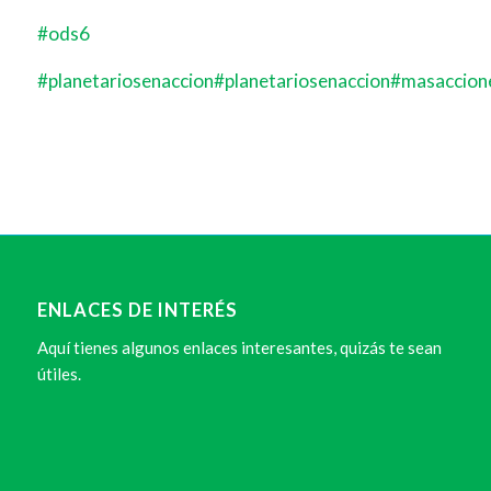
#ods6
#planetariosenaccion#planetariosenaccion
#masaccion
ENLACES DE INTERÉS
Aquí tienes algunos enlaces interesantes, quizás te sean
útiles.