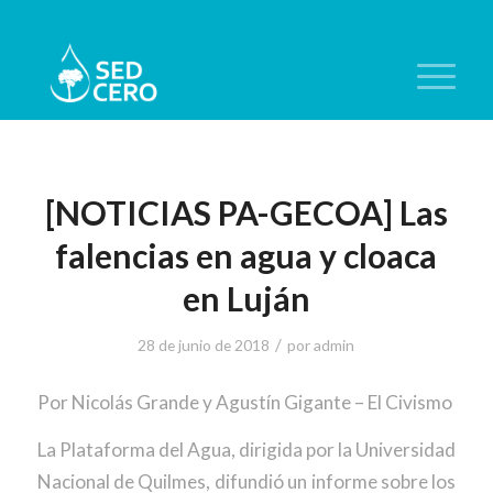
[NOTICIAS PA-GECOA] Las
falencias en agua y cloaca
en Luján
/
28 de junio de 2018
por
admin
Por Nicolás Grande y Agustín Gigante – El Civismo
La Plataforma del Agua, dirigida por la Universidad
Nacional de Quilmes, difundió un informe sobre los