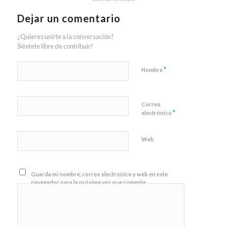
Dejar un comentario
¿Quieres unirte a la conversación?
Siéntete libre de contribuir!
*
Nombre
Correo
*
electrónico
Web
Guarda mi nombre, correo electrónico y web en este
navegador para la próxima vez que comente.