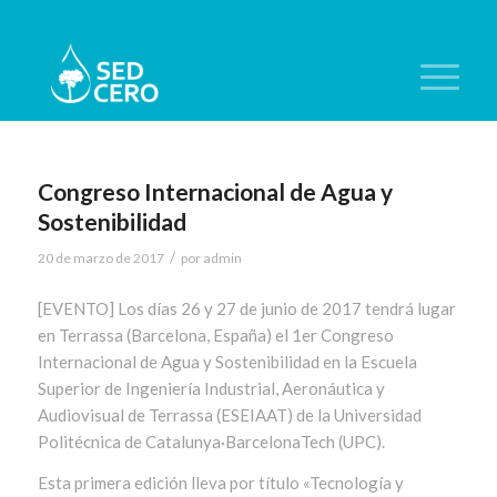
Congreso Internacional de Agua y
Sostenibilidad
/
20 de marzo de 2017
por
admin
[EVENTO] Los días 26 y 27 de junio de 2017 tendrá lugar
en Terrassa (Barcelona, España) el 1er Congreso
Internacional de Agua y Sostenibilidad en la Escuela
Superior de Ingeniería Industrial, Aeronáutica y
Audiovisual de Terrassa (ESEIAAT) de la Universidad
Politécnica de Catalunya·BarcelonaTech (UPC).
Esta primera edición lleva por título «Tecnología y