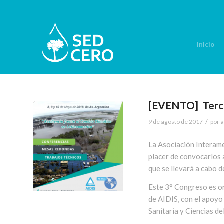
Inicio
[EVENTO] Terce
/
9 de agosto de 2017
por
a
La Asociación Interame
placer de convocarlos
que se llevará a cabo 
Este 3° Congreso es o
de AIDIS, con el apoyo 
Sanitaria y Ciencias d