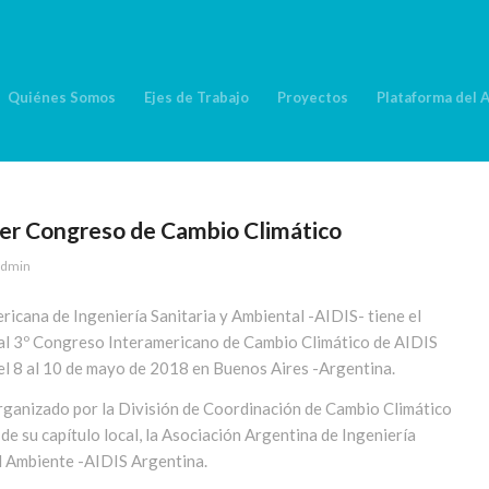
Quiénes Somos
Ejes de Trabajo
Proyectos
Plataforma del 
r Congreso de Cambio Climático
dmin
ricana de Ingeniería Sanitaria y Ambiental -AIDIS- tiene el
 al 3º Congreso Interamericano de Cambio Climático de AIDIS
del 8 al 10 de mayo de 2018 en Buenos Aires -Argentina.
rganizado por la División de Coordinación de Cambio Climático
de su capítulo local, la Asociación Argentina de Ingeniería
el Ambiente -AIDIS Argentina.