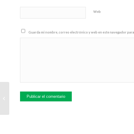
Web
Guarda mi nombre, correo electrónico y web en este navegador para
[DIA] Día Mundial del
Agua Potable – 5 de
Agosto