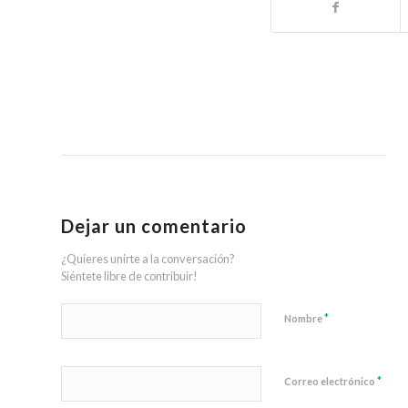
Dejar un comentario
¿Quieres unirte a la conversación?
Siéntete libre de contribuir!
*
Nombre
*
Correo electrónico