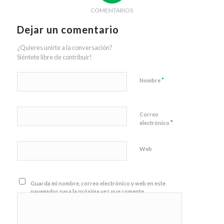
COMENTARIOS
Dejar un comentario
¿Quieres unirte a la conversación?
Siéntete libre de contribuir!
*
Nombre
Correo
*
electrónico
Web
Guarda mi nombre, correo electrónico y web en este
navegador para la próxima vez que comente.