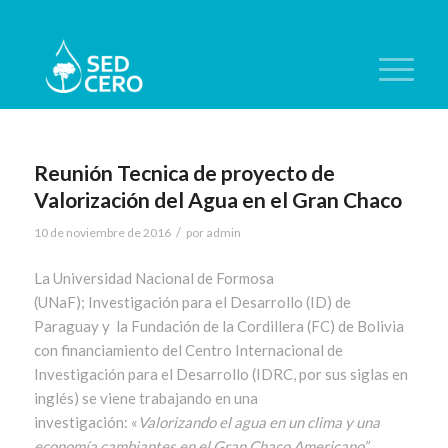
Reunión Tecnica de proyecto de
Valorización del Agua en el Gran Chaco
/
10 de noviembre de 2016
por
admin
La Universidad Nacional de Formosa
(UNaF); Investigación para el Desarrollo (ID) de
Paraguay y la Fundación de la Cordillera (FC) de Bolivia
con financiamiento del Centro Internacional de
Investigación para el Desarrollo (IDRC, por sus siglas en
inglés) se viene trabajando en una
investigación: «
Valorizando el agua en un clima y una
economía cambiantes en el Gran Chaco Americano”.