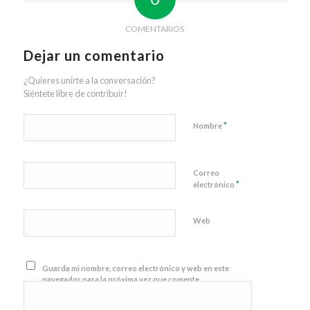
COMENTARIOS
Dejar un comentario
¿Quieres unirte a la conversación?
Siéntete libre de contribuir!
*
Nombre
Correo
*
electrónico
Web
Guarda mi nombre, correo electrónico y web en este
navegador para la próxima vez que comente.