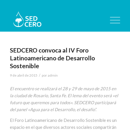
SEDCERO convoca al IV Foro
Latinoamericano de Desarrollo
Sostenible
/
9 de abril de 2015
por
admin
El encuentro se realizará el 28 y 29 de mayo de 2015 en
la ciudad de Rosario, Santa Fe. El lema del evento será «el
futuro que queremos para todos». SEDCERO participará
del panel «Agua para el Desarrollo, el desafío”.
El Foro Latinoamericano de Desarrollo Sostenible es un
espacio en el que diversos actores sociales compartirán