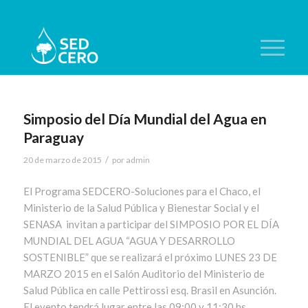
Simposio del Día Mundial del Agua en
Paraguay
/
20 de marzo de 2015
por
admin
El Programa SEDCERO-Soluciones para el Chaco, el
Ministerio de la Salud Pública y Bienestar Social y el
SENASA invitan a participar del SIMPOSIO POR EL DÍA
MUNDIAL DEL AGUA “AGUA Y DESARROLLO
SOSTENIBLE” que se realizará el próximo LUNES 23 DE
MARZO 2015 en el Salón Auditorio del Ministerio de
Salud Pública en calle Pettirossi esq. Brasil en Asunción.
El evento tendrá lugar entre las 09:00 y 11:30 hs.